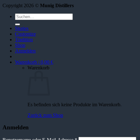
Copyright 2026 ©
Munig Distillers
Suchen
nach:
Stories
Customize
Tradition
Shop
Anmelden
Warenkorb /
0,00
€
Warenkorb
Es befinden sich keine Produkte im Warenkorb.
Zurück zum Shop
Anmelden
Erforderlich
Benutzername oder E-Mail-Adresse
*